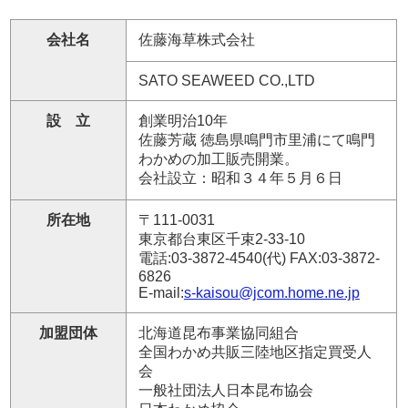
会社名
佐藤海草株式会社
SATO SEAWEED CO.,LTD
設 立
創業明治10年
佐藤芳蔵 徳島県鳴門市里浦にて鳴門
わかめの加工販売開業。
会社設立：昭和３４年５月６日
所在地
〒111-0031
東京都台東区千束2-33-10
電話:03-3872-4540(代) FAX:03-3872-
6826
E-mail:
s-kaisou@jcom.home.ne.jp
加盟団体
北海道昆布事業協同組合
全国わかめ共販三陸地区指定買受人
会
一般社団法人日本昆布協会